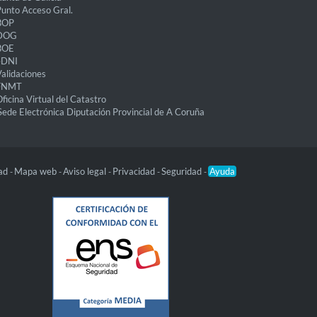
unto Acceso Gral.
BOP
DOG
BOE
eDNI
alidaciones
FNMT
ficina Virtual del Catastro
Sede Electrónica Diputación Provincial de A Coruña
dad
Mapa web
Aviso legal
Privacidad
Seguridad
Ayuda
-
-
-
-
-