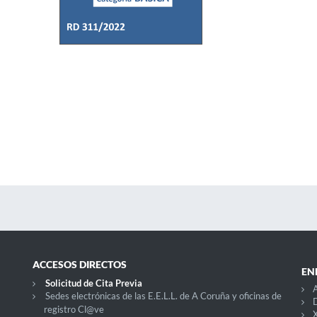
ACCESOS DIRECTOS
EN
Solicitud de Cita Previa
A
Sedes electrónicas de las E.E.L.L. de A Coruña y oficinas de
D
registro Cl@ve
X