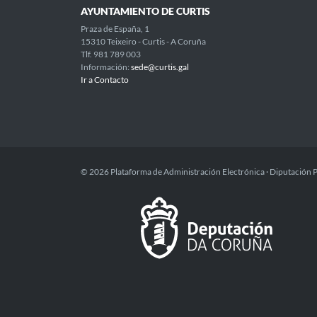
AYUNTAMIENTO DE CURTIS
Praza de España, 1
15310 Teixeiro - Curtis - A Coruña
Tlf. 981 789 003
Información:
sede@curtis.gal
Ir a Contacto
© 2026 Plataforma de Administración Electrónica · Diputación 