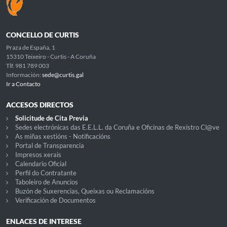
CONCELLO DE CURTIS
Praza de España, 1
15310 Teixeiro - Curtis - A Coruña
Tlf. 981 789 003
Información:
sede@curtis.gal
Ir a Contacto
ACCESOS DIRECTOS
Solicitude de Cita Previa
Sedes electrónicas das E.E.L.L. da Coruña e Oficinas de Rexistro Cl@ve
As miñas xestións - Notificacións
Portal de Transparencia
Impresos xerais
Calendario Oficial
Perfil do Contratante
Taboleiro de Anuncios
Buzón de Suxerencias, Queixas ou Reclamacións
Verificación de Documentos
ENLACES DE INTERESE