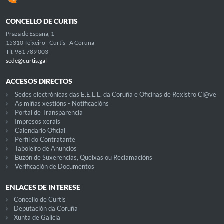
CONCELLO DE CURTIS
Praza de España, 1
15310 Teixeiro - Curtis - A Coruña
Tlf. 981 789 003
sede@curtis.gal
ACCESOS DIRECTOS
Sedes electrónicas das E.E.L.L. da Coruña e Oficinas de Rexistro Cl@ve
As miñas xestións - Notificacións
Portal de Transparencia
Impresos xerais
Calendario Oficial
Perfil do Contratante
Taboleiro de Anuncios
Buzón de Suxerencias, Queixas ou Reclamacións
Verificación de Documentos
ENLACES DE INTERESE
Concello de Curtis
Deputación da Coruña
Xunta de Galicia