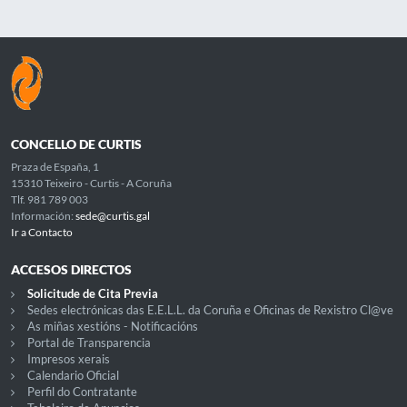
CONCELLO DE CURTIS
Praza de España, 1
15310 Teixeiro - Curtis - A Coruña
Tlf. 981 789 003
Información:
sede@curtis.gal
Ir a Contacto
ACCESOS DIRECTOS
Solicitude de Cita Previa
Sedes electrónicas das E.E.L.L. da Coruña e Oficinas de Rexistro Cl@ve
As miñas xestións - Notificacións
Portal de Transparencia
Impresos xerais
Calendario Oficial
Perfil do Contratante