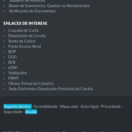
Taboleiro de Anuncios
Buzón de Suxerencias, Queixas ou Reclamacións
Verificación de Documentos
ENLACES DE INTERESE
Concello de Curtis
Deputación da Coruña
Xunta de Galicia
Punto Acceso Xeral
BOP
DOG
BOE
eDNI
Validacións
FNMT
Oficina Virtual do Catastro
Sede Electrónica Deputación Provincial da Coruña
Soporte técnico
Accesibilidade
Mapa web
Aviso legal
Privacidade
-
-
-
-
-
Seguridade
Axuda
-