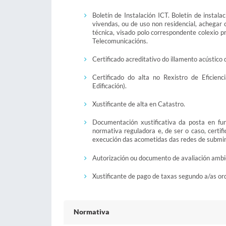
Boletín de Instalación ICT. Boletín de instal
vivendas, ou de uso non residencial, achegar 
técnica, visado polo correspondente colexio p
Telecomunicacións.
Certificado acreditativo do illamento acústico
Certificado do alta no Rexistro de Eficien
Edificación).
Xustificante de alta en Catastro.
Documentación xustificativa da posta en fu
normativa reguladora e, de ser o caso, certif
execución das acometidas das redes de submin
Autorización ou documento de avaliación ambien
Xustificante de pago de taxas segundo a/as or
Normativa