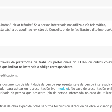
otón "Iniciar trámite". Se a persoa interesada non utiliza a vía telemática,
 páxina ou acudir ao rexistro do Concello, onde lle facilitarán o dito impreso/
ravés da plataforma de traballos profesionais do COAG ou outros colex
á que indicar na instancia o código correspondente.
edificacións.
os documentos de identidade da persoa representante e da persoa interesada 
poder para actuar en representación (ver
modelo
). No caso de presentación onl
tidade da persoa que presenta (nin da persoa interesada no caso de utilizar
e final de obra expedida polos servizos técnicos ou dirección de obra, e visado 