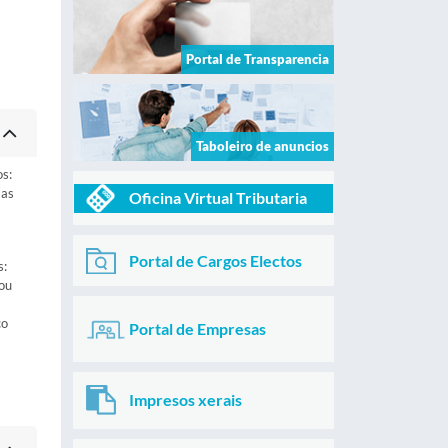
Portal de Transparencia
Taboleiro de anuncios
os:
 as
Oficina Virtual Tributaria
Portal de Cargos Electos
s:
 ou
co
Portal de Empresas
Impresos xerais