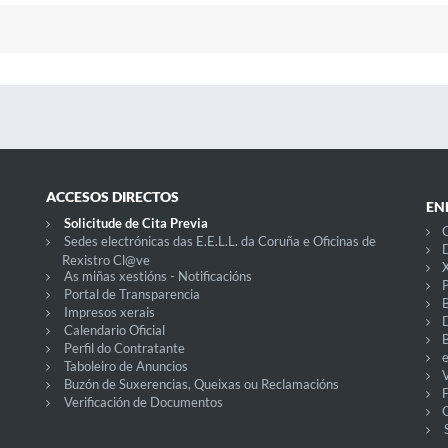
ACCESOS DIRECTOS
EN
Solicitude de Cita Previa
C
Sedes electrónicas das E.E.L.L. da Coruña e Oficinas de
D
Rexistro Cl@ve
X
As miñas xestións - Notificacións
P
Portal de Transparencia
Impresos xerais
Calendario Oficial
Perfil do Contratante
Taboleiro de Anuncios
V
Buzón de Suxerencias, Queixas ou Reclamacións
Verificación de Documentos
O