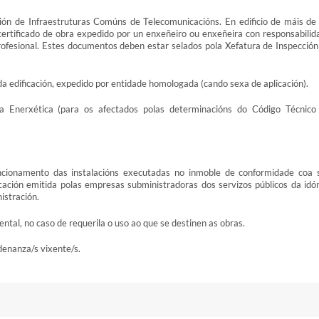
ación de Infraestruturas Comúns de Telecomunicacións. En edificio de máis de
certificado de obra expedido por un enxeñeiro ou enxeñeira con responsabilid
rofesional. Estes documentos deben estar selados pola Xefatura de Inspección
 da edificación, expedido por entidade homologada (cando sexa de aplicación).
cia Enerxética (para os afectados polas determinacións do Código Técnico
ncionamento das instalacións executadas no inmoble de conformidade coa 
icación emitida polas empresas subministradoras dos servizos públicos da idó
istración.
tal, no caso de requerila o uso ao que se destinen as obras.
denanza/s vixente/s.