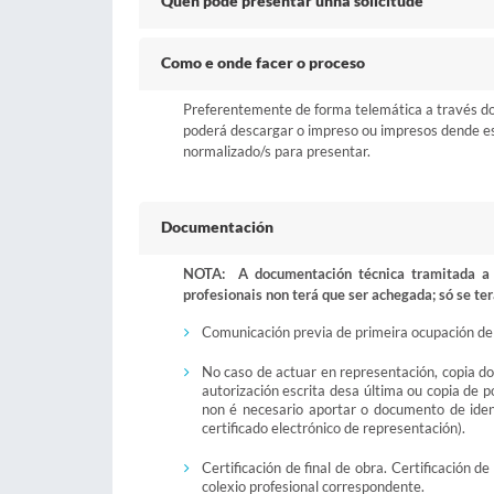
Quen pode presentar unha solicitude
Como e onde facer o proceso
Preferentemente de forma telemática a través do b
poderá descargar o impreso ou impresos dende esta
normalizado/s para presentar.
Documentación
NOTA: A documentación técnica tramitada a t
profesionais non terá que ser achegada; só se ter
Comunicación previa de primeira ocupación de 
No caso de actuar en representación, copia d
autorización escrita desa última ou copia de 
non é necesario aportar o documento de iden
certificado electrónico de representación).
Certificación de final de obra. Certificación d
colexio profesional correspondente.