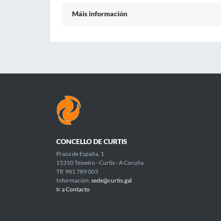
Máis información
CONCELLO DE CURTIS
Praza de España, 1
15310 Teixeiro - Curtis - A Coruña
Tlf. 981 789 003
Información:
sede@curtis.gal
Ir a Contacto