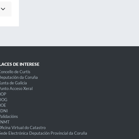
LACES DE INTERESE
oncello de Curtis
eputación da Coruña
unta de Galicia
unto Acceso Xeral
BOP
DOG
BOE
eDNI
alidacións
FNMT
ficina Virtual do Catastro
Sede Electrónica Deputación Provincial da Coruña