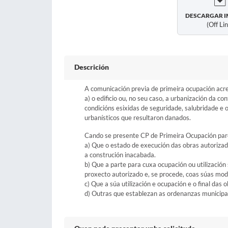
DESCARGAR I
(off Li
Descrición
A comunicación previa de primeira ocupación acred
a) o edificio ou, no seu caso, a urbanización da c
condicións esixidas de seguridade, salubridade e
urbanísticos que resultaron danados.
Cando se presente CP de Primeira Ocupación parci
a) Que o estado de execución das obras autorizada
a construción inacabada.
b) Que a parte para cuxa ocupación ou utilizació
proxecto autorizado e, se procede, coas súas modi
c) Que a súa utilización e ocupación e o final da
d) Outras que establezan as ordenanzas municipais