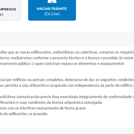
INICIAR TRÁMITE
MPRESOS
(on Line)
ne)
ita que as novas edificacións, unifamiliares ou colectivas, cumpren os requisit
ontorna, realizáronse conforme o proxecto técnico e a licenza concedida; b) reúne
 ornamento público; c) quen construe repuxo os elementos e equipamentos
al por edificios ou portais completos, deberanse de dar as seguintes condición
s permita a súa utilización e ocupación con independencia da parte do edificio
n solicítese comunicación previa fose executada integramente de conformidade 
ficacións e coas condicións da licenza urbanística outorgada.
s obras non se interfiran mutuamente de forma grave.
 da edificación, se procede.