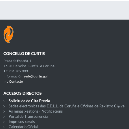
CONCELLO DE CURTIS
Praza de España, 1
15310 Teixeiro - Curtis - A Coruña
Tlf. 981 789 003
Información:
sede@curtis.gal
Ir a Contacto
ACCESOS DIRECTOS
Solicitude de Cita Previa
Sedes electrónicas das E.E.L.L. da Coruña e Oficinas de Rexistro Cl@ve
As miñas xestións - Notificacións
Portal de Transparencia
Impresos xerais
Calendario Oficial