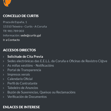
CONCELLO DE CURTIS
Praza de España, 1
15310 Teixeiro - Curtis - A Coruña
Tlf. 981 789 003
Información:
sede@curtis.gal
Ir a Contacto
ACCESOS DIRECTOS
Solicitude de Cita Previa
Sedes electrónicas das E.E.L.L. da Coruña e Oficinas de Rexistro Cl@ve
As miñas xestións - Notificacións
Portal de Transparencia
Impresos xerais
Calendario Oficial
Perfil do Contratante
Taboleiro de Anuncios
Buzón de Suxerencias, Queixas ou Reclamacións
Verificación de Documentos
ENLACES DE INTERESE