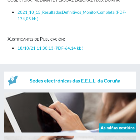
COBERTURA, MEDIANTE PERSOAL LABORAL FIXO, DUNHA
2021_10_15_ResultadosDefinitivos_MonitorCompleta
(PDF-
174,05 kb )
Xustificantes de Publicación:
18/10/21 11:30:13
(PDF-64,14 kb )
Sedes electrónicas das E.E.L.L. da Coruña
As miñas xestións