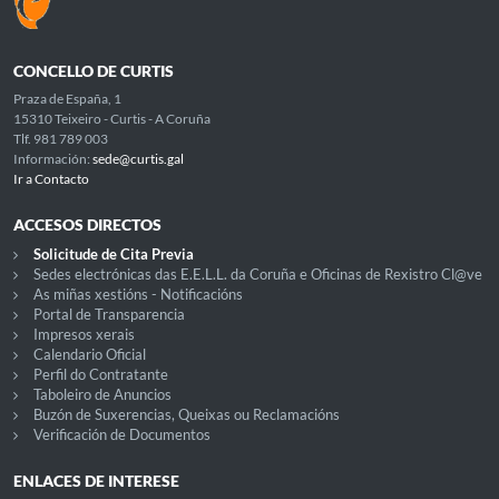
CONCELLO DE CURTIS
Praza de España, 1
15310 Teixeiro - Curtis - A Coruña
Tlf. 981 789 003
Información:
sede@curtis.gal
Ir a Contacto
ACCESOS DIRECTOS
Solicitude de Cita Previa
Sedes electrónicas das E.E.L.L. da Coruña e Oficinas de Rexistro Cl@ve
As miñas xestións - Notificacións
Portal de Transparencia
Impresos xerais
Calendario Oficial
Perfil do Contratante
Taboleiro de Anuncios
Buzón de Suxerencias, Queixas ou Reclamacións
Verificación de Documentos
ENLACES DE INTERESE