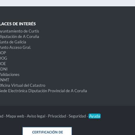
LACES DE INTERÉS
yuntamiento de Curtis
iputación de A Coruña
unta de Galicia
unto Acceso Gral.
BOP
DOG
BOE
eDNI
alidaciones
FNMT
ficina Virtual del Catastro
Sede Electrónica Diputación Provincial de A Coruña
dad
Mapa web
Aviso legal
Privacidad
Seguridad
Ayuda
-
-
-
-
-