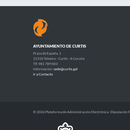
AYUNTAMIENTO DE CURTIS
Praza de España, 1
15310 Teixeiro - Curtis - A Coruña
Tlf. 981 789 003
Información:
sede@curtis.gal
Ir a Contacto
© 2026 Plataforma de Administración Electrónica · Diputación 