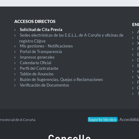
ACCESOS DIRECTOS
EN
Solicitud de Cita Previa
A
Sedes electrónicas de las E.E.L.L. de A Coruña y oficinas de
D
registro Cl@ve
X
Mis gestiones - Notificaciones
P
Portal de Transparencia
Impresos generales
Calendario Oficial
Perfil del Contratante
Tablón de Anuncios
V
Buzón de Sugerencias, Quejas o Reclamaciones
Verificación de Documentos
O
Soporte técnico
Accesibili
Provincial de A Coruña
-