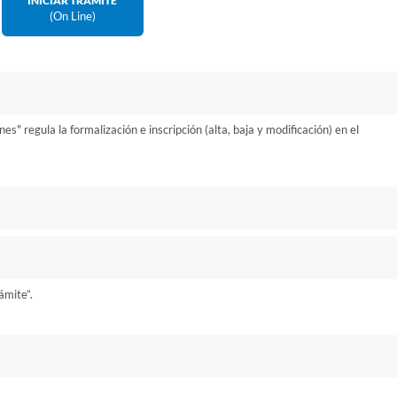
INICIAR TRÁMITE
(on Line)
s" regula la formalización e inscripción (alta, baja y modificación) en el
rámite”.