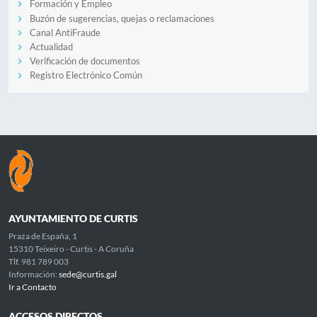
Formación y Empleo
Buzón de sugerencias, quejas o reclamaciones
Canal AntiFraude
Actualidad
Verificación de documentos
Registro Electrónico Común
AYUNTAMIENTO DE CURTIS
Praza de España, 1
15310 Teixeiro - Curtis - A Coruña
Tlf. 981 789 003
Información:
sede@curtis.gal
Ir a Contacto
ACCESOS DIRECTOS