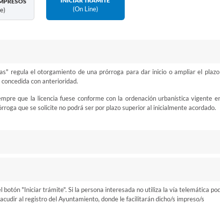
INICIAR TRÁMITE
MPRESOS
(on Line)
ne)
as" regula el otorgamiento de una prórroga para dar inicio o ampliar el plazo
 concedida con anterioridad.
mpre que la licencia fuese conforme con la ordenación urbanística vigente en
roga que se solicite no podrá ser por plazo superior al inicialmente acordado.
otón "Iniciar trámite". Si la persona interesada no utiliza la vía telemática po
cudir al registro del Ayuntamiento, donde le facilitarán dicho/s impreso/s