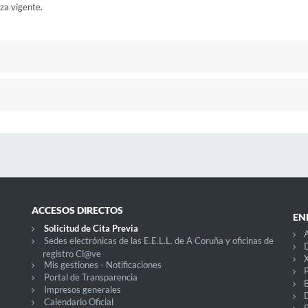
za vigente.
ACCESOS DIRECTOS
EN
Solicitud de Cita Previa
A
Sedes electrónicas de las E.E.L.L. de A Coruña y oficinas de
D
registro Cl@ve
X
Mis gestiones - Notificaciones
P
Portal de Transparencia
Impresos generales
Calendario Oficial