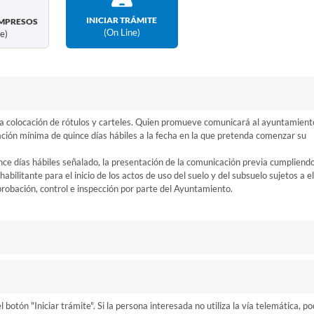
INICIAR TRÁMITE
MPRESOS
(on Line)
ne)
la colocación de rótulos y carteles. Quien promueve comunicará al ayuntamient
lación mínima de quince días hábiles a la fecha en la que pretenda comenzar su
ince días hábiles señalado, la presentación de la comunicación previa cumpliend
habilitante para el inicio de los actos de uso del suelo y del subsuelo sujetos a el
probación, control e inspección por parte del Ayuntamiento.
otón "Iniciar trámite". Si la persona interesada no utiliza la vía telemática, p