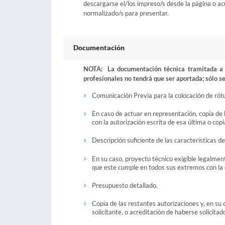
descargarse el/los impreso/s desde la página o acu
normalizado/s para presentar.
Documentación
NOTA: La documentación técnica tramitada a t
profesionales no tendrá que ser aportada; sólo se
Comunicación Previa para la colocación de rótu
En caso de actuar en representación, copia de
con la autorización escrita de esa última o cop
Descripción suficiente de las características de
En su caso, proyecto técnico exigible legalment
que este cumple en todos sus extremos con la o
Presupuesto detallado.
Copia de las restantes autorizaciones y, en su
solicitante, o acreditación de haberse solicita