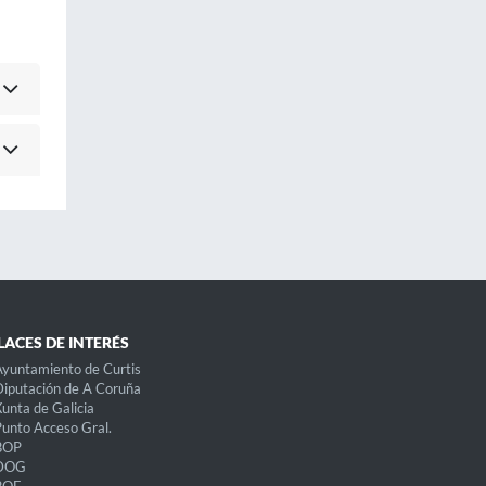
LACES DE INTERÉS
yuntamiento de Curtis
iputación de A Coruña
unta de Galicia
unto Acceso Gral.
BOP
DOG