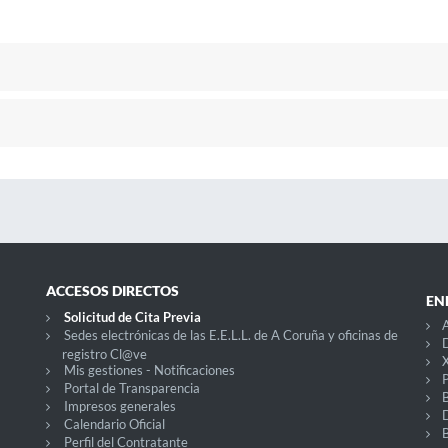
ACCESOS DIRECTOS
EN
Solicitud de Cita Previa
A
Sedes electrónicas de las E.E.L.L. de A Coruña y oficinas de
D
registro Cl@ve
X
Mis gestiones - Notificaciones
P
Portal de Transparencia
Impresos generales
Calendario Oficial
Perfil del Contratante