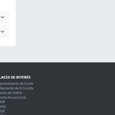
LACES DE INTERÉS
yuntamiento de Curtis
iputación de A Coruña
unta de Galicia
unto Acceso Gral.
BOP
DOG
BOE