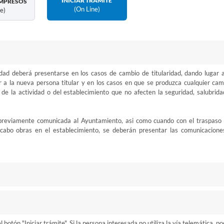
INICIAR TRÁMITE
MPRESOS
(on Line)
ne)
ad deberá presentarse en los casos de cambio de titularidad, dando lugar a
or a la nueva persona titular y en los casos en que se produzca cualquier cam
s de la actividad o del establecimiento que no afecten la seguridad, salubrida
ue previamente comunicada al Ayuntamiento, asi como cuando con el traspaso 
 cabo obras en el establecimiento, se deberán presentar las comunicacione
otón "Iniciar trámite". Si la persona interesada no utiliza la vía telemática, p