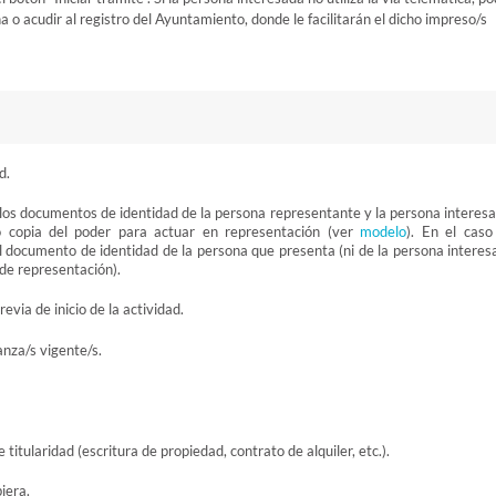
 o acudir al registro del Ayuntamiento, donde le facilitarán el dicho impreso/s
d.
 los documentos de identidad de la persona representante y la persona interesa
 o copia del poder para actuar en representación (ver
modelo
). En el caso
el documento de identidad de la persona que presenta (ni de la persona interes
o de representación).
evia de inicio de la actividad.
anza/s vigente/s.
titularidad (escritura de propiedad, contrato de alquiler, etc.).
iera.