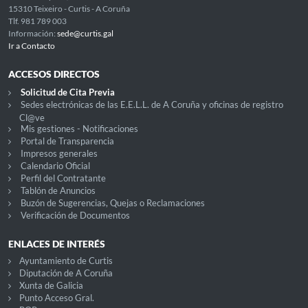
15310 Teixeiro - Curtis - A Coruña
Tlf. 981 789 003
Información:
sede@curtis.gal
Ir a Contacto
ACCESOS DIRECTOS
Solicitud de Cita Previa
Sedes electrónicas de las E.E.L.L. de A Coruña y oficinas de registro
Cl@ve
Mis gestiones - Notificaciones
Portal de Transparencia
Impresos generales
Calendario Oficial
Perfil del Contratante
Tablón de Anuncios
Buzón de Sugerencias, Quejas o Reclamaciones
Verificación de Documentos
ENLACES DE INTERÉS
Ayuntamiento de Curtis
Diputación de A Coruña
Xunta de Galicia
Punto Acceso Gral.